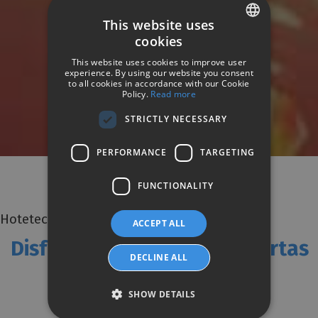
This website uses
cookies
SPANISH
This website uses cookies to improve user
ENGLISH
experience. By using our website you consent
HOTETEC HOTELS & RESORTS
to all cookies in accordance with our Cookie
Ofertas
Policy.
Read more
GERMAN
STRICTLY NECESSARY
PERFORMANCE
TARGETING
FUNCTIONALITY
Hotetec Hotels & Resorts
ACCEPT ALL
Disfruta de las mejores ofertas
DECLINE ALL
SHOW DETAILS