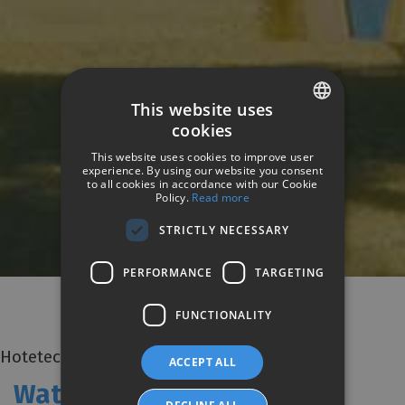
TEMÁTICAS PARA TODOS LOS
GUSTOS
This website uses
Water
cookies
SPANISH
Parks
This website uses cookies to improve user
ENGLISH
experience. By using our website you consent
to all cookies in accordance with our Cookie
Policy.
Read more
GERMAN
STRICTLY NECESSARY
PERFORMANCE
TARGETING
FUNCTIONALITY
Hotetec Hotels & Resorts
ACCEPT ALL
Water parks