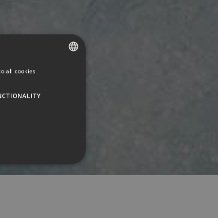
o all cookies
SPANISH
ENGLISH
NCTIONALITY
GERMAN