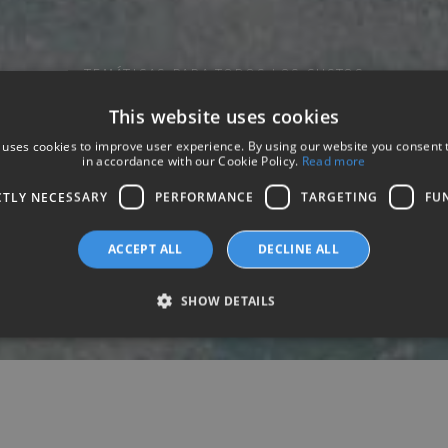
TEMÁTICAS PARA TODOS LOS GUSTOS
Beach
This website uses cookies
 uses cookies to improve user experience. By using our website you consent t
in accordance with our Cookie Policy.
Read more
CTLY NECESSARY
PERFORMANCE
TARGETING
FU
ACCEPT ALL
DECLINE ALL
SHOW DETAILS