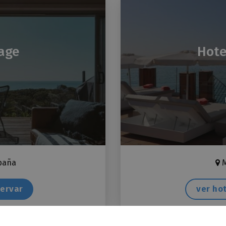
lage
Hote
A
paña
M
ervar
ver ho