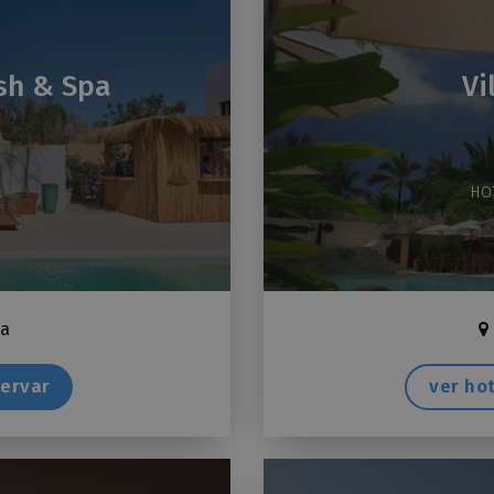
sh & Spa
Vi
A
HO
ña
ervar
ver ho