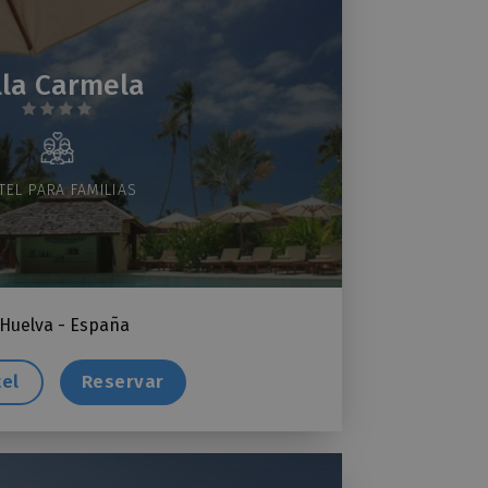
lla Carmela
TEL PARA FAMILIAS
Huelva - España
tel
Reservar